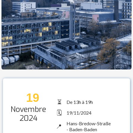
19
⏳
De 13h à 19h
Novembre
🗓️
19/11/2024
2024
Hans-Bredow-Straße
📍
- Baden-Baden