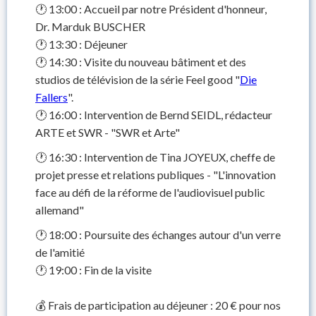
🕐 13:00 : Accueil par notre Président d'honneur,
Dr. Marduk BUSCHER
🕐 13:30 : Déjeuner
🕐 14:30 : Visite du nouveau bâtiment et des
studios de télévision de la série Feel good "
Die
Fallers
".
🕐 16:00 : Intervention de Bernd SEIDL, rédacteur
ARTE et SWR - "SWR et Arte"
🕐 16:30 : Intervention de Tina JOYEUX, cheffe de
projet presse et relations publiques - "L'innovation
face au défi de la réforme de l'audiovisuel public
allemand"
🕐 18:00 : Poursuite des échanges autour d'un verre
de l'amitié
🕐 19:00 : Fin de la visite
💰 Frais de participation au déjeuner : 20 € pour nos