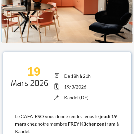
19
⏳
De 18h à 21h
Mars 2026
🗓️
19/3/2026
📍
Kandel (DE)
Le CAFA-RSO vous donne rendez-vous le
jeudi 19
mars
chez notre membre
FREY Küchenzentrum
à
Kandel.