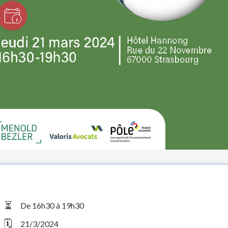
⏳
De 16h30 à 19h30
🗓️
21/3/2024