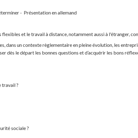
éterminer - Présentation en allemand
flexibles et le travail à distance, notamment aussi à l'étranger, co
, dans un contexte règlementaire en pleine évolution, les entrepris
oser dès le départ les bonnes questions et d’acquérir les bons réflex
 travail ?
urité sociale ?