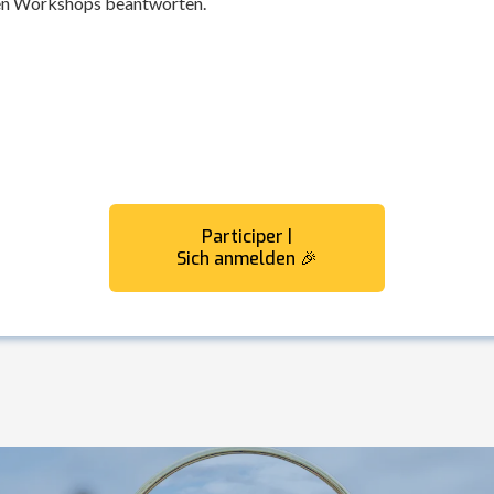
ren Workshops beantworten.
Participer |
Sich anmelden 🎉