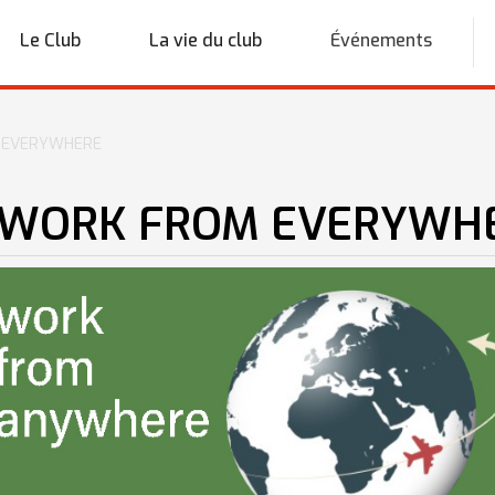
Le Club
La vie du club
Événements
M EVERYWHERE
 : WORK FROM EVERYWH