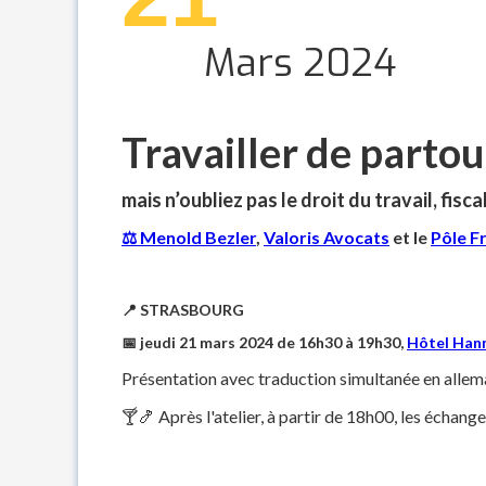
Mars 2024
Travailler de partou
mais n’oubliez pas le droit du travail, fisca
⚖ Menold Bezler
,
Valoris Avocats
et le
Pôle F
📍
STRASBOURG
📅 jeudi 21 mars 2024 de 16h30 à 19h30,
Hôtel Hann
Présentation avec traduction simultanée en allema
🍸🍤 Après l'atelier, à partir de 18h00, les échang