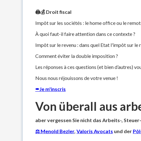
🖨💰 Droit fiscal
Impôt sur les sociétés : le home office ou le remot
À quoi faut-il faire attention dans ce contexte ?
Impôt sur le revenu : dans quel Etat l'impôt sur le 
Comment éviter la double imposition ?
Les réponses à ces questions (et bien d’autres) v
Nous nous réjouissons de votre venue !
✒Je m'inscris
Von überall aus arb
aber vergessen Sie nicht das Arbeits-, Steuer
⚖ Menold Bezler
,
Valoris Avocats
und der
Pôl