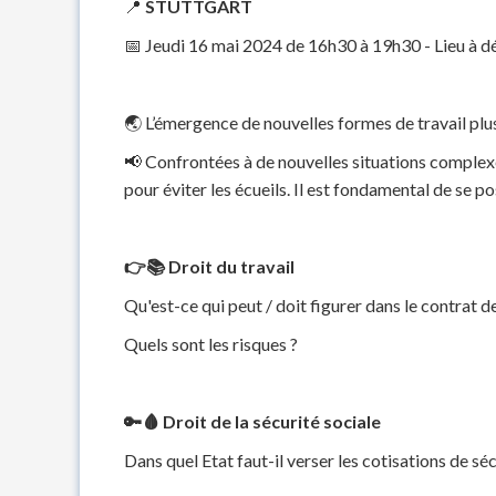
📍
STUTTGART
📅 Jeudi 16 mai 2024 de 16h30 à 19h30 - Lieu à d
🌏 L’émergence de nouvelles formes de travail plus 
📢 Confrontées à de nouvelles situations complexes
pour éviter les écueils. Il est fondamental de se p
👉📚 Droit du travail
Qu'est-ce qui peut / doit figurer dans le contrat de
Quels sont les risques ?
🔑🩸 Droit de la sécurité sociale
Dans quel Etat faut-il verser les cotisations de séc