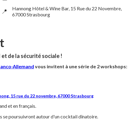
Hannong Hôtel & Wine Bar, 15 Rue du 22 Novembre,
📍
67000 Strasbourg
t
l et de la sécurité sociale !
ranco-Allemand
vous invitent à une série de 2 workshops:
ong, 15 rue du 22 novembre, 67000 Strasbourg
nd et en français.
es se poursuivront autour d'un cocktail dînatoire.