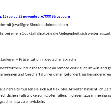
, 15 rue du 22 novembre, 67000 Strasbourg
ache mit jeweiligen Simultandolmetschern
 bei einem Cocktail dînatoire die Gelegenheit sich weiter auszut
stzulegen – Präsentation in deutscher Sprache
Arbeitsformen und insbesondere an remote work auch im Ausland g
ternehmen und Geschäftsführer daher gefordert: insbesondere re
einerseits müssen sie sich auf flexibles Arbeiten hinsichtlich Zeit
 rechtlichen Fallstricke zum Opfer fallen. In diesem Zusammenhang
ngsschemata zu entwickeln.