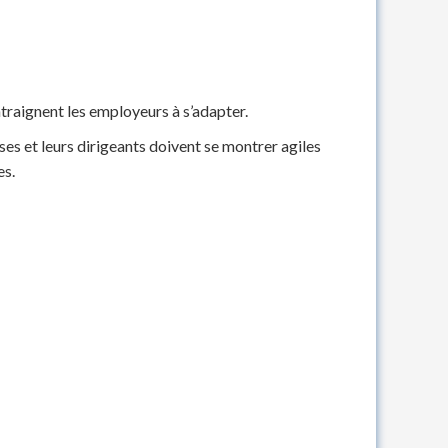
ntraignent les employeurs à s’adapter.
es et leurs dirigeants doivent se montrer agiles
es.