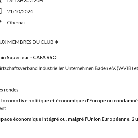
⏳
De 13H30 à 20H
️
21/10/2024

Obernai
UX MEMBRES DU CLUB ✸
hin Supérieur - CAFA RSO
irtschaftsverband Industrieller Unternehmen Baden e.V. (WVIB) e
es rondes :
r - locomotive politique et économique d'Europe ou condamnée
ent
 espace économique intégré ou, malgré l’Union Européenne, 2 