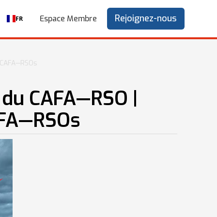
Rejoignez-nous
Espace Membre
FR
s CAFA—RSOs
 du CAFA—RSO |
CAFA—RSOs