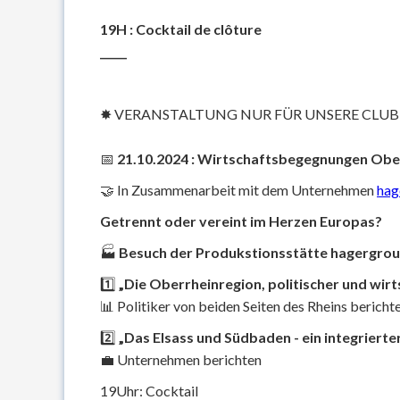
19H : Cocktail de clôture
_____
✸ VERANSTALTUNG NUR FÜR UNSERE CLUB
📅
21.10.2024 : Wirtschaftsbegegnungen Obe
🤝 In Zusammenarbeit mit dem Unternehmen
hag
Getrennt oder vereint im Herzen Europas?
🏭
Besuch der Produkstionsstätte hagergro
1️⃣
„Die Oberrheinregion, politischer und wir
📊 Politiker von beiden Seiten des Rheins bericht
2️⃣
„Das Elsass und Südbaden - ein integriert
💼 Unternehmen berichten
19Uhr: Cocktail