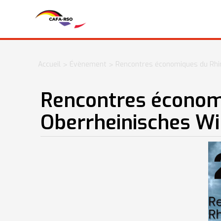
Accueil
Évènement
Rencontres économiques du Rhi
>
>
Rencontres économi
Oberrheinisches W