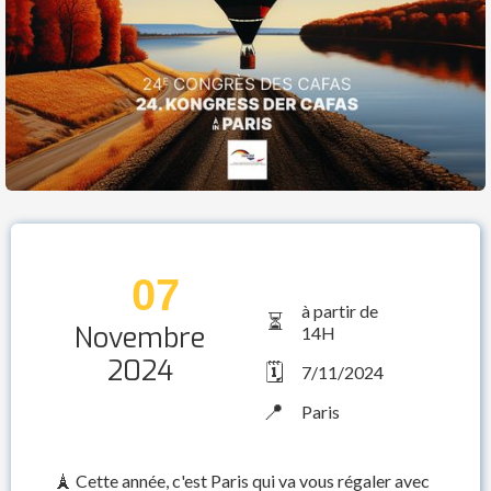
07
à partir de
⏳
Novembre
14H
2024
🗓️
7/11/2024
📍
Paris
🗼 Cette année, c'est Paris qui va vous régaler avec