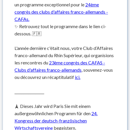
un programme exceptionnel pour le
24ème
congrès des clubs d'affaires franco-allemands -
CAFAs.
✨ Retrouvez tout le programme dans le lien ci-
dessous. 🇫🇷
L'année dernière c'était nous, votre Club d’Affaires
franco-allemand du Rhin Supérieur, qui organisions
les rencontres du
23ème congrès des CAFAS -
Clubs d'affaires franco-allemands
, souvenez-vous
ou découvrez un récaptitulatif
ici.
_________________
🗼 Dieses Jahr wird Paris Sie mit einem
außergewöhnlichen Programm für den
24.
Kongress der deutsch-französischen
Wirtschaftsvereine
begeistern.