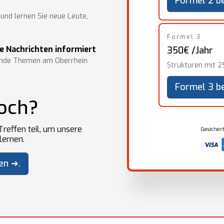
Formel 2 be
nd lernen Sie neue Leute,
Formel 3
e Nachrichten informiert
350€ /Jahr
tende Themen am Oberrhein
Strukturen mit 
Formel 3 be
noch?
reffen teil, um unsere
Gesichert
lernen.
en ➜.