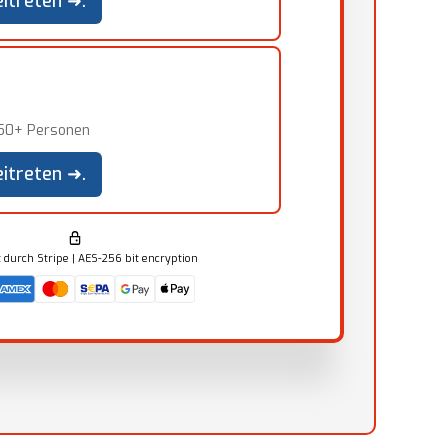
itreten ➜.
250+ Personen
itreten ➜.
 durch Stripe | AES-256 bit encryption