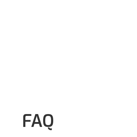
Werden Sie Mitglied bei
unseren über 120.
!
Unsere Mitglieder kennenlernen ➜.
FAQ