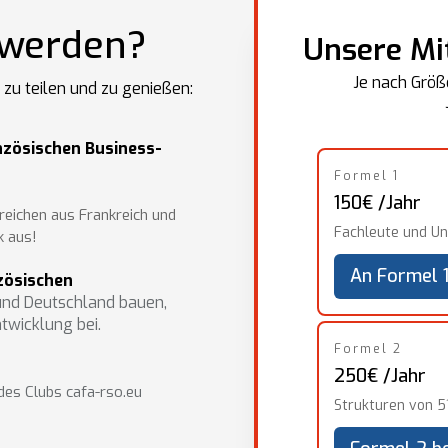
 werden?
Unsere Mi
Je nach Größe
 zu teilen und zu genießen:
nzösischen Business-
Formel 1
150€ /Jahr
reichen aus Frankreich und
Fachleute und Un
k aus!
An Formel 1
zösischen
und Deutschland bauen,
twicklung bei.
Formel 2
250€ /Jahr
 des Clubs cafa-rso.eu
Strukturen von 5